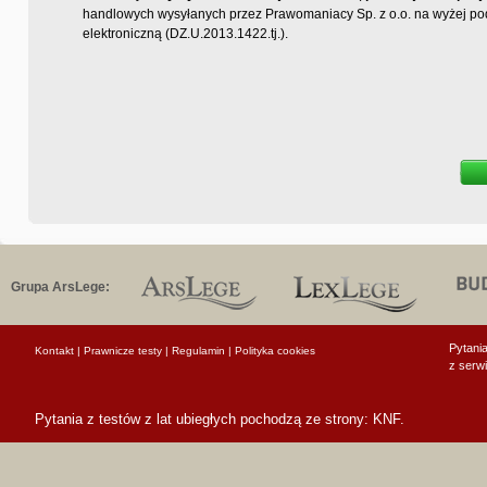
handlowych wysyłanych przez Prawomaniacy Sp. z o.o. na wyżej pod
elektroniczną (DZ.U.2013.1422.tj.).
Grupa ArsLege:
Pytani
Kontakt
|
Prawnicze testy
|
Regulamin
|
Polityka cookies
z serw
Pytania z testów z lat ubiegłych pochodzą ze strony:
KNF.